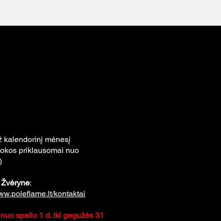
ž kalendorinį mėnesį
okos priklausomai nuo
)
a
Žvėryne
:
www.poleflame.lt/kontaktai
uo spalio 1 d. iki gegužės 31