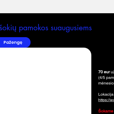
 šokių pamokos suaugusiems
Pažengę
70 eur
u
(4/5 pam
mėnesio
Lokacij
https://
Šokame n