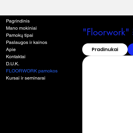
Pagrindinis
Mano mokiniai
"Floorwork"
Pamokų tipai
Paslaugos ir kainos
Pradinukai
Apie
Kontaktai
D.U.K.
FLOORWORK pamokos
Kursai ir seminarai